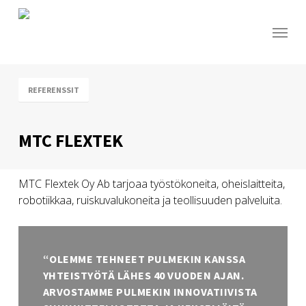
Skip
to
Menu
main
content
REFERENSSIT
MTC FLEXTEK
MTC Flextek Oy Ab tarjoaa työstökoneita, oheislaitteita,
robotiikkaa, ruiskuvalukoneita ja teollisuuden palveluita.
“OLEMME TEHNEET PULMEKIN KANSSA
YHTEISTYÖTÄ LÄHES 40 VUODEN AJAN.
ARVOSTAMME PULMEKIN INNOVATIIVISTA