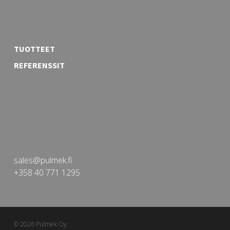
TUOTTEET
REFERENSSIT
sales@pulmek.fi
+358 40 771 1295
© 2026 Pulmek Oy.